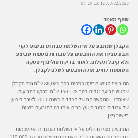
03/02/2020
10:12
אבי לפ
שתף מאמר
הקבלן שנתבע על אי השלמת עבודתו וביצוע לקוי
תבע מצידו את התובעים על עבודות נוספות שביצע
ולא קיבל תשלום. לאחר בדיקת פוליגרף פסקה
השופטת לחייב את התובעים לשלם לקבלן.
התובעים הגישו תביעה כספית בסך 86,085 ש"ח נגד הקבלן
שהגיש תביעה נגדית בסך 150,128 ש"ח. ברקע התביעות
שאוחדו – התקשרותם של הצדדים בשנת 2011 לצורך ביצוען
של עבודות מסגרות ועץ בבית אותו בנו התובעים בשעתו
ביישוב ניצן.
התובעים מצידם הלינו על אי השלמת העבודות המוסכמות
במסמך ההתקשרות הנ"ל וזאת חרף תשלום סך של 119,000