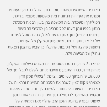
הצדדים הגישו סיכומיהם כמוסכם תוך שכל צד טוען טענותיו
ומנתח את העדויות הנתונות ואת משמעות ממצאי בדיקת
הפוליגרף ומעמדה. בית המשפט בחן בעיון רב את המכלול
הנתון בפניו ונתן דעתו לכל מרכיב בין מרכיבי התביעות
(חיובים וזיכויים) תוך מתן הדעת לנטל, ככל המוטל לפתחו
של כל צד, ותוך בחינת משמעותן ומשקלן של העדויות
השונות שהוצגו ושל הטענות שהועלו. כן הובאו בחשבון הוצאות
ניהולן של תביעות אלה.
לפני כ-3 שבועות פסקה שופטת בית משפט השלום באשקלון,
אורית חדד, כנגד התובעים וחייבה אותם לשלם לקבלן סך של
18,000 ש"ח בתוך 60 ימים, וציינה: " בשולי פסק הדין
מצאתי מקום לציין לשבח את הסכמתם העניינית והראויה של
הצדדים – בסיוע באי כוחם – לסיים הליך זה במתווה מוסכם
ומקוצר מהמיועד לכתחילה תוך חיסכון רב בהוצאות ובזמן
שיפוטי ובפרט בהינתן הזמן הרב שחלף מאז ראשיתה של