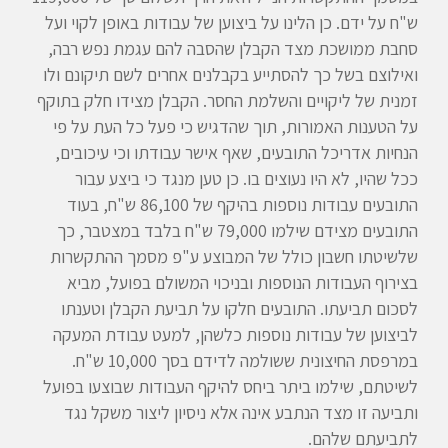
ש"ח על ידם. כן הלינו על ביצוען של עבודות באופן לקוי ועל
סחבת ממושכת מצד הקבלן שהסבה להם עגמת נפש רבה,
ואילוצם בשל כך להסתייע בקבלנים אחרים לשם תיקונם ולו
זמנית של ליקויים והשלמת החסר. הקבלן מצידו חלק בתוקף
על הטענות האמורות, תוך שהדגיש כי פעל כל העת על פי
הנחיות אדריכל התובעים, שאף אישר עבודתו וכי עיכובים,
ככל שהיו, לא היו נעוצים בו. כן טען מנגד כי ביצע עבור
התובעים עבודות נוספות בהיקף של 86,100 ש"ח, בעוד
התובעים מצידם שילמו 79,000 ש"ח בלבד במצטבר, כך
שלשיטתו חשבון כולל של המבוצע ע"פ מסמך ההתקשרות
בצירוף העבודות הנוספות ובניכוי המשולם בפועל, מביא
לסכום תביעתו. התובעים חלקו על תביעת הקבלן וטענתו
לביצוען של עבודות נוספות כלשהן, למעט עבודת המעקה
במרפסת החיצונית ששולמה לדידם בסך 10,000 ש"ח.
לשיטתם, שילמו ביתר ביחס להיקף העבודות שבוצעו בפועל
ותביעה זו מצד הנתבע אינה אלא ניסיון ליצור משקל נגד
לתביעתם שלהם.