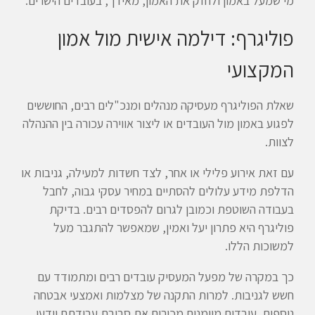
מי שמעל באמון ולחזק את האמון, מאידך, בעובדים הישרים.
פוליגרף: דילמה אישית מול אמון
המקצועי
שאלת הפוליגרף מעסיקה מנהלים ומנכ"לים רבים, החוששים
לפגוע באמון מול העובדים או ליצור אווירה עכורה בין ההנהלה
לצוות.
עם זאת אירוע פלילי או אחר, לצד חשדות למעילה, גניבות או
הדלפת מידע עלולים להסתיים במחיר עסקי גבוה, לחבל
בעבודה השוטפת וכמובן לגרום להפסדים רבים. בדיקת
פוליגרף היא פתרון יעל ואמין, שמאפשר להתגבר מעל
למשוכות הללו.
כך במקרה של מפעל המעסיק עובדים רבים ומתמודד עם
חשש לגניבות. למרות התקנה של מצלמות ואמצעי אבטחה
נוספים, עובדים מיומנים מכירים את סביבת עבודתם וידעו