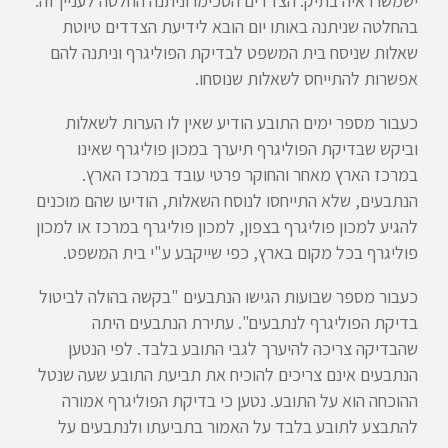
ישמשו ראיה בתיק. הצדדים הסכימו וניתנה החלטה לעניין זה.
בהחלטה שניתנה באותו יום הובא לידיעת הצדדים טיוטת
שאלות שניסח בית המשפט לבדיקת הפוליגרף וניתנה להם
אפשרות להתייחס לשאלות שנוסחו.
כעבור מספר ימים התובע הודיע שאין לו הערות לשאלות
וביקש שבדיקת הפוליגרף תיערך במכון פוליגרף שאינו
במרכז הארץ מאחר והחוקר פרטי עובד במרכז הארץ.
הנתבעים, שלא התייחסו לנוסח השאלות, הודיעו שהם מוכנים
להגיע למכון פוליגרף בצפון, למכון פוליגרף במרכז או למכון
פוליגרף בכל מקום בארץ, כפי שייקבע ע"י בית המשפט.
כעבור מספר שבועות הגישו הנתבעים "בקשה בהולה לביטול
בדיקת הפוליגרף לנתבעים". עתירת הנתבעים היתה
שהבדיקה צריכה להיערך לגבי התובע בלבד. לפי הנטען
הנתבעים אינם צריכים להוכיח את תביעת התובע שעה שנטל
ההוכחה הוא על התובע. נטען כי בדיקת הפוליגרף אמורה
להתבצע לתובע בלבד על האמור בתביעתו ולנתבעים על