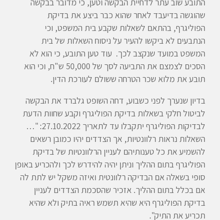
התובע שוב עתר לדחיית הבקשה וטען, כי מדובר בבקשה
שהוגשה בדיעבד לאחר שהוא כבר ביצע את בדיקת
הפוליגרף, בהתאם לשאלות שקבע בית המשפט, וכי
הנתבעים לא ביקשו להעיר על ניסוח השאלות של בית
המשפט במועד שנקצב לכך. עוד טען התובע, כי הוא לא
הסכים לצמצם את התביעה לסך של 50,000 ש"ח, וכי הוא
תובע את מלוא שכר הטרחה ששולם לעורכת הדין.
בדיון שנערך לפני כשבוע, דחה השופט גלברד את הבקשה
לביטול חלקי בשאלות בדיקת הפוליגרף וקבע שחוות הדעת
לבדיקות הפוליגרף יתקבלו עד לתאריך 27.10.2022: "…
השאלות נראות רלוונטיות, אך הצדדים יהיו כמובן רשאים
להשמיע את כל טענותיהם לעניין הרלוונטיות של בדיקת
הפוליגרף בתום ההליך וניתן יהיה להידרש לכך ולהכריע באופן
סופי בשאלה אם הבדיקה רלוונטית ואיזה משקל יש לתת לה
אם בכלל בתום ההליך. אזכיר שהסכמת הצדדים לעניין
בדיקת הפוליגרף היא שהיא תשמש ראיה בתיק ולא שהיא
תכריע את התיק".