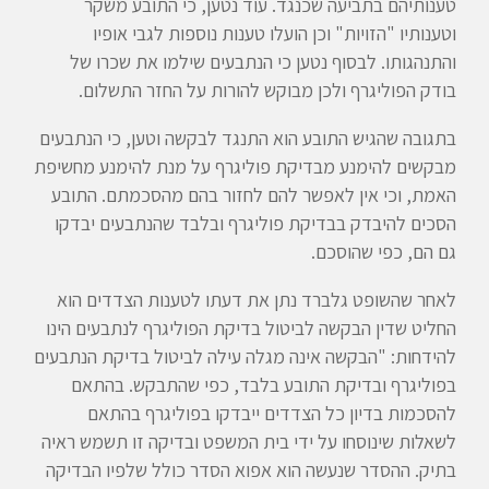
טענותיהם בתביעה שכנגד. עוד נטען, כי התובע משקר
וטענותיו "הזויות" וכן הועלו טענות נוספות לגבי אופיו
והתנהגותו. לבסוף נטען כי הנתבעים שילמו את שכרו של
בודק הפוליגרף ולכן מבוקש להורות על החזר התשלום.
בתגובה שהגיש התובע הוא התנגד לבקשה וטען, כי הנתבעים
מבקשים להימנע מבדיקת פוליגרף על מנת להימנע מחשיפת
האמת, וכי אין לאפשר להם לחזור בהם מהסכמתם. התובע
הסכים להיבדק בבדיקת פוליגרף ובלבד שהנתבעים יבדקו
גם הם, כפי שהוסכם.
לאחר שהשופט גלברד נתן את דעתו לטענות הצדדים הוא
החליט שדין הבקשה לביטול בדיקת הפוליגרף לנתבעים הינו
להידחות: "הבקשה אינה מגלה עילה לביטול בדיקת הנתבעים
בפוליגרף ובדיקת התובע בלבד, כפי שהתבקש. בהתאם
להסכמות בדיון כל הצדדים ייבדקו בפוליגרף בהתאם
לשאלות שינוסחו על ידי בית המשפט ובדיקה זו תשמש ראיה
בתיק. ההסדר שנעשה הוא אפוא הסדר כולל שלפיו הבדיקה