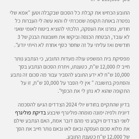
התובע הכחיש את קבלת כל הסכום שבקבלה וטען "אמא שלי
נפטרה באותה תקופה שמכרתי לו והוא עשה לי העברות כל
חודש, גמרנו את העסקה, הלכתי להוציא ביטוח לאומי שאני
לא עובד, הבטחת הכנסה וביקשו את חשבונות הבנק של 3
חודשים ואז עליתי על זה שחסר כסף אחרת לא הייתי יודע".
מפסיקת בית המשפט עולה מעדות התובע, כי הנתבע נותר
חייב לו 12,000 ש"ח, כטענתו, ויתרת הסכום הנתבע בסך
10,000 ש"ח לא ידע התובע להסביר עבור מה סכום זה נתבע
והסתפק בתשובה " אין לי הסבר על 10,000 ש"ח, זו על
התקופה שהוא לא נתן לי את הכסף".
בדיון שהתקיים בחודש יולי 2024 הצדדים הגיעו להסכמה
דיונית ולפיה ימונה מומחה פוליגרף שיבצע
בדיקת פוליגרף
לשני הצדדים ויקבע מי מהם דובר אמת, האם הנתבע שילם
את מלוא סכום העסקה ובאם לאו ובאם נותר חייב את הסך
של 12,000 ש"ח כטענת התובע.