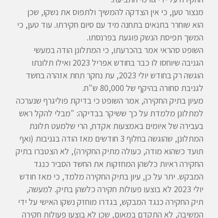
מנצור טען, כי אין הצדקה להמשיך ולתפוס את נשקו, שכן
הוא שוחרר בתנאים בתחנה מיד עם סיום חקירתו. עוד טען, כי
המשך תפיסת הנשק פוגעת בפרנסתו.
השופט סהראי אמר בהכרעתו, כי המתלונן הודה במעשי
הגניבה שיוחסו לו כבר בחודש אפריל 2023 ואילו תלונתו
הוגשה רק בחודש יולי 2023, עת נחקר תחת אזהרה בחשד
לגניבת סחורה בהיקף של 80,000 ש"ח.
מעיון בתיק החקירה, אמר השופט כי בדיקת פוליגרף שנערכה
למתלונן מלמדת על כך ששיקר בבדיקה: "מבלי להקל ראש
בעבירה של איומים באמצעות אקדח, הרי שלמעט תלונת
המתלונן, שהוגשה בחלוף 3 חודשים מאז הודה בגניבות (ואף
תועד כשהוא מודה, כעולה מתיק החקירה), לא הצטברו בתיק
החקירה ראיות כלשהן המחזקות את החשד הסביר כנגד
המבקש. יתר על כן, עיון בתיק החקירה מלמד, כי מאז חודש
יולי 2023 לא בוצעו פעולות חקירה כלשהן בתיק. למעשה,
תיק החקירה כנגד המבקש, בגדרו מוחזק נשקו האישי על ידי
המשיבה, לא התקדם במאום, שכן לא בוצעו פעולות חקירה