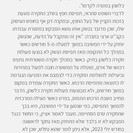
כלשהן במטרה לקדמו".
לדברי השופט סהראי, תפיסת חפץ בשלב החקירה פוגעת
בזכות הקניין של בעל החפץ, ובמקרה דנן אף בחופש העיסוק
שלו, שכן מדובר בנשק אותו נושא המבקש במסגרת עבודתו
כקב"ט ארצי בחברה: "אין זה מתקבל על הדעת, שהנשק
יוחזק על ידי המשיבה במשך למעלה מ-5 חודשים כאשר
במהלך כל התקופה מאז תפיסת הנשק לא בוצעו פעולות
חקירה כלשהן בתיק. כאשר במהלך חקירה משטרתית נתפס
רכושו של אדם, מוטלת על המשטרה חובה לפעול במהירות
וביעילות להשלמת החקירה כדי לצמצם את הפגיעה הנגרמת
לו כתוצאה מתפיסת הרכוש. כאשר החקירה עומדת במקום
במשך חודשים, ולא מבוצעות פעולות חקירה כלשהן, הדבר
מחייב השבת הרכוש התפוס, בפרט כאשר העילה המרכזית
להמשך התפיסה, כפי שנטען על ידי המשיבה, היא בכך
שהחקירה טרם הסתיימה. מעבר לאמור אציין, כי החשד כנגד
המבקש לא זו בלבד שלא התחזק מאז נחקר לראשונה
בחודש יולי 2023, אלא ניתן לומר שהוא נחלש, שכן לא