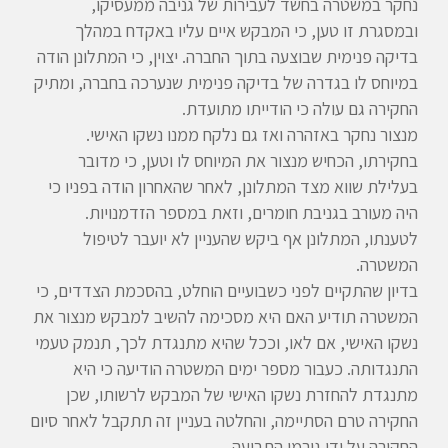
נחקר במשטרה בחשד לעבירות של גניבה ממעסיקו,
ובמסגרת זו טען, כי המבקש איים עליו באקדח במהלך
בדיקה פנימית שבוצעה בתוך החברה. יצוין, כי המתלונן הודה
במיוחס לו בגדרה של בדיקה פנימית שנערכה בחברה, ומתיק
החקירה גם עולה כי הודייתו מתועדת.
מנצור נחקר באזהרה ואז גם נלקח ממנו נשקו האישי.
בחקירתו, הכחיש מנצור את המיוחס לו וטען, כי מדובר
בעלילת שווא מצד המתלונן, לאחר שהאחרון הודה בפניו כי
היה מעורב בגניבת חומרים, וזאת במספר הזדמנויות.
לטענתו, המתלונן אף ביקש שהעניין לא יועבר לטיפול
המשטרה.
בדיון שהתקיים לפני כשבועיים הוחלט, בהסכמת הצדדים, כי
המשטרה תודיע האם היא מסכימה להשיב למבקש מנצור את
נשקו האישי, אם לאו, וככל שהיא מתנגדת לכך, תנמק טעמי
התנגדותה. כעבור מספר ימים המשטרה הודיעה כי היא
מתנגדת להחזרת נשקו האישי של המבקש לרשותו, שכן
החקירה טרם הסתיימה, והחלטה בעניין זה תתקבל לאחר סיום
החקירה על ידי גורמי התביעה.