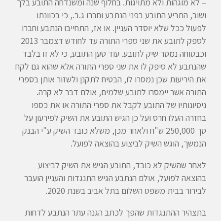
– לא מוגהות ולא מתויגות. בחלוף שנה ומשנדחה התובע בלך
ושוב, התריע התובע בפני הנתבע וחברו ג.ב., כי בכוונתו
לפעול ככל שלא יוסדר העניין. או אז, התחייבו הנתבע וחברו
לספק לתובע את שני ספרי התורה עד לחודש דצמבר 2013
וכבטוחה נמסר שיק לתובע. עוד טען התובע, כי לא זו בלבד
שהנתבע לא סיפק לו את שני ספרי התורה אלא שהוא גם לקח
את היריעות שכן נמסרו לו, הבטיח לתקנן ולשזור אותן בספרי
התורה אשר יימסרו לתובע שלמים, אולם דבר לא קרה.
ניסיונותיו של התובע לקבל את ספרי התורה או את כספו
בחזרה העלו חרס ועל כן הגיש התובע את השיק לפירעון על
סך 250,000 ש"ח ולאחר מכן, משלא כובד השיק ע"י הבנק
הנמשך, הוגש השיק לביצוע בהוצאה לפועל.
לאחר שהשיק לא כובד, התובע הגיש את השיק לביצוע
בהוצאה לפועל, אולם הנתבע הגיש התנגדות והעניין הועבר
לבירור בבית משפט השלום בתל אביב בשנת 2020.
בתצהיר ההתנגדות שהפך לכתב הגנה עתר הנתבע לדחות