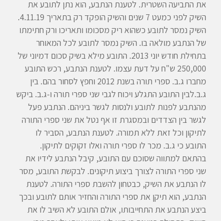
את התביעה השטרית. לטענת הנתבע, הוא נתן לתובע את
השיק לפני כמעט 7 שנים והשיק הופקד רק בתאריך 4.11.19.
השיק נמסר לתובע כשהוא ריק מסכומו ותאריכו ורק חתימתו
של הנתבע מולאה בו. השיק נמסר לתובע לכל המאוחר
בתחילת חודש יוני 2013. התובע מילא בשיק סכום דמיוני של
250,000 ש"ח על דעת עצמו. לטענת הנתבע, רכש התובע
מחברו ג.ב. ספרי תורה בשנת 2012 וחפץ לסחור בהם. בין
ג.ב.לבין התובע התגלע ויכוח לגבי שני ספרי תורה ו-ג.ב. ביקש
מהנתבע לפנות לתובע ולנסות לגשר ביניהם. הנתבע פעל
לגשר בין הצדדים ובמסגרת זו אף נטל את שני ספרי התורה
לתיקון וכל זאת ללא תמורה. לטענת הנתבע, הסביר לו
התובע כי ג.ב. מכר לו ספרי תורה ואלו זקוקים לתיקון.
בהתאם למתווה שסוכם עם התובע, קיבל הנתבע לידיו את
שני ספרי התורה לצורך ביצוע תיקונים. לבקשת התובע, מסר
לו הנתבע את השיק, כבטחון להשבת ספרי התורה. לטענת
הנתבע, הוא תיקן את ספרי התורה והחזיר אותם לתובע ובכך
ביצע הנתבע את התחייבותו, אולם התובע לא השיב לו את