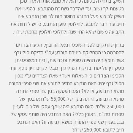
השיק, בתחילה בטענה כי הוא לא מוצא אותו ולאחר מכן
בטענות לך ושוב, עד שהדבר נשתכח מהנתבע. בהגישו את
השיק לביצוע פעל התובע בחוסר תום לב שכן הנתבע אינו
חייב עוד דבר לתובע. לחילופין טוען הנתבע, כי יש לדחות את
התביעה משום שהיא התיישנה ולחלופי חילופין מחמת שיהוי.
בדיון שהתקיים לפני השופט דניאל הורוביץ, הגיעו הצדדים
להסכמה כי המחלוקת ביניהם תוכרע עפ"י בדיקת פוליגרף
אשר תוצאותיה תהיינה סופיות ומכריעות, ובית המשפט יתן
פסק דין על יסוד בדיקת הפוליגרף מבלי לקיים דיון נוסף. עוד
הסכימו הצדדים כי השאלות אשר יישאלו הצדדים ע"י מכון
הפוליגרף יהיו: האם הנתבע החזיר לתובע את שני ספרי התורה
מושא התביעה, או לא? האם העסקה בגין שני ספרי התורה
מושא התביעה, הייתה בסך של 55,000 ש"ח או בסך של
250,000 ש"ח? האם הנתבע היה שותף עסקי של ג.ב. לעניין
ספרות סת"ם, באופן כללי? האם הנתבע היה שותף עסקי של
ג.ב. בעניין שני ספרי התורה מושא תביעה זו? האם הנתבע
חייב לתובע 250,000 ש"ח?