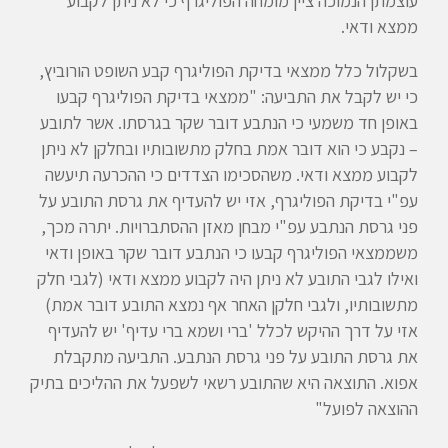
עוצמתן הנמוכה ציין מומחה הפוליגרף כי לא ניתן לקבוע
ממצא ודאי.
בשקלול כלל ממצאי בדיקת הפוליגרף קבע השופט הורוביץ,
כי יש לקבל את התביעה: "ממצאי בדיקת הפוליגרף קבעו
באופן חד משמעי כי הנתבע דובר שקר בגרסתו. אשר לתובע
– נקבע כי הוא דובר אמת בחלק מתשובותיו ובחלקן לא ניתן
לקבוע ממצא ודאי. משהסכימו הצדדים כי ההכרעה תיעשה
עפ"י בדיקת הפוליגרף, אזי יש להעדיף את גרסת התובע על
פני גרסת הנתבע עפ"י מבחן מאזן ההסתברויות. יתרה מכך,
משממצאי הפוליגרף קבעו כי הנתבע דובר שקר באופן ודאי
ואילו לגבי התובע לא ניתן היה לקבוע ממצא ודאי (לגבי חלק
מתשובותיו, ולגבי חלקן האחר אף נמצא התובע דובר אמת)
אזי על דרך ההיקש לכלל 'ברי ושמא ברי עדיף' יש להעדיף
את גרסת התובע על פני גרסת הנתבע. התביעה מתקבלת
אפוא. התוצאה היא שהתובע רשאי לשפעל את ההליכים בתיק
ההוצאה לפועל"