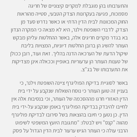
והתערבותו בהן מוגבלת למקרים קיצוניים של חריגה
מסמכות, פגיעה בעקרונות הצדק הטבעי, סטייה מהוראות
החוק המכוונות לבית הדין הדתי או כאשר נדרש סעד מן
הצדק. לדברי השופטת וילנר, היא לא מצאה כי המקרה הנדון
בא בגדר מקרים חריגים אלה, באשר ההחלטות עליהן מבקש
העותר להשיג הן ברובן החלטות דיוניות, המצויות בליבת
שיקול הדעת של הערכאה הדנה בהליך. זאת ועוד, רובן ככולן
של טענות העותר הן ערעוריות באופיין וככאלה אינן מצדיקות
את התערבותו של בג"צ.
באשר לסוגיית בדיקת הפוליגרף ציינה השופטת וילנר, כי
בעניין זה טוען העותר כי נוסח השאלות שנקבע על ידי בית
הדין האזורי חרגו מההסכמה של העותר, וכי בנסיבות אלה אין
לחייבו להיבדק בבדיקת הפוליגרף באופן שנקבע על-ידי בית
הדין. כן נטען כי חיובו בהוצאות בשל סירובו לבדיקת פוליגרף
מהווה "קנס" ויש לבטלו: "מתגובת היועץ המשפטי לשיפוט
הרבני עולה כי העותר הגיש ערעור לבית הדין הגדול על פסק