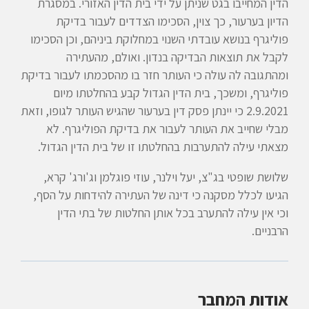
הדין המחייבו בגט שניתן על ידי בית הדין האזורי. במסגרת
הדיון בערעור, כך צוין, הסכימו הצדדים לעבור בדיקת
פוליגרף בנושא עובדתי השנוי במחלוקת ביניהם, וכן הסכימו
לקבל את תוצאות הבדיקה בנדון. ואולם, מהעתירה
ומהתגובה לה עולה כי העותר חזר בו מהסכמתו לעבור בדיקת
פוליגרף, ומשכך, בית הדין הגדול קבע בהחלטתו מיום
2.9.2021 כי יינתן פסק דין בערעור שהגיש העותר לגופו, וזאת
מבלי שחייב את העותר לעבור את בדיקת הפוליגרף. לא
מצאתי עילה להתערבות בהחלטתו זו של בית הדין הגדול.
שלושת שופטי בג"צ, יעל וילנר, עוזי פוגלמן וג'ורג' קרא,
הגיעו לכלל מסקנה כי דינה של העתירה להידחות על הסף,
וכי אין עילה להתערב בכל אותן החלטות של בתי הדין
הרבניים.
אודות המחבר